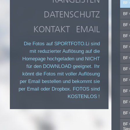
BF 
DATENSCHUTZ
BF 
BF 
KONTAKT
EMAIL
|
BF 
Die Fotos auf SPORTFOTO.Li sind
BF 
mit reduzierter Auflösung auf die
BF 
Homepage hochgeladen und NICHT
für den DOWNLOAD geeignet. Ihr
BF 
könnt die Fotos mit voller Auflösung
BF 
per Email bestellen und bekommt sie
per Email oder Dropbox. FOTOS sind
BF 
KOSTENLOS !
BF 
BF 
BF 
Sie