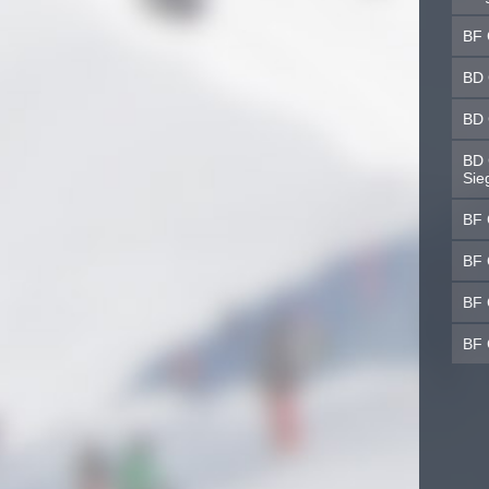
BF 
BD 
BD 
BD 
Sie
BF 
BF 
BF 
BF 