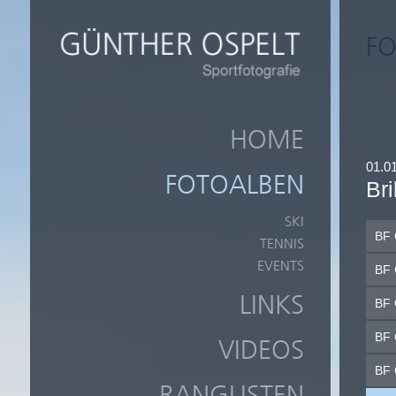
FO
HOME
01.0
FOTOALBEN
Bri
SKI
BF 
TENNIS
EVENTS
BF 
LINKS
BF 
BF 
VIDEOS
BF 
RANGLISTEN