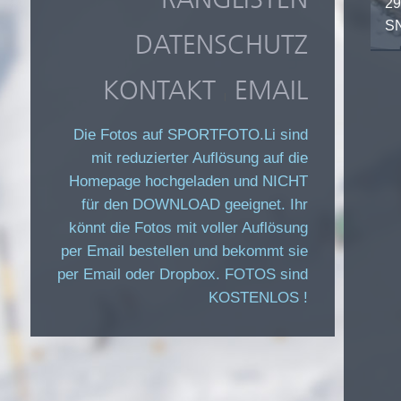
29
SN
DATENSCHUTZ
KONTAKT
EMAIL
|
Die Fotos auf SPORTFOTO.Li sind
mit reduzierter Auflösung auf die
Homepage hochgeladen und NICHT
für den DOWNLOAD geeignet. Ihr
könnt die Fotos mit voller Auflösung
per Email bestellen und bekommt sie
per Email oder Dropbox. FOTOS sind
KOSTENLOS !