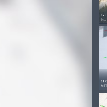
17.
Int
11.
MTF