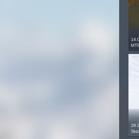
14.
MTF
28.
Ski