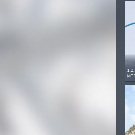
1.2
MTF