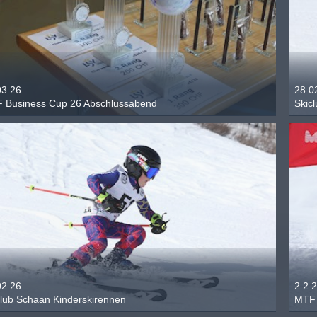
03.26
28.0
 Business Cup 26 Abschlussabend
Skic
02.26
2.2.
club Schaan Kinderskirennen
MTF 