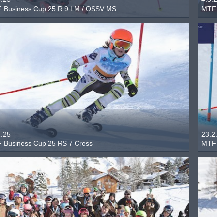
 Business Cup 25 R 9 LM / OSSV MS
MTF 
2.25
23.2
 Business Cup 25 RS 7 Cross
MTF 