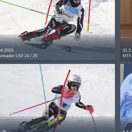
04.2025
31.3
enkader LSV 24 / 25
MTF 
3.25
4.3.