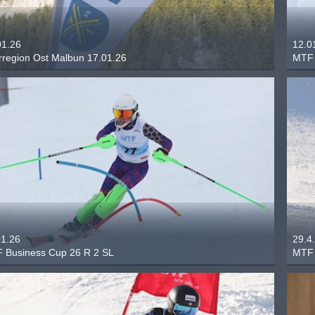
01.26
12.0
erregion Ost Malbun 17.01.26
MTF 
01.26
29.4
 Business Cup 26 R 2 SL
MTF 