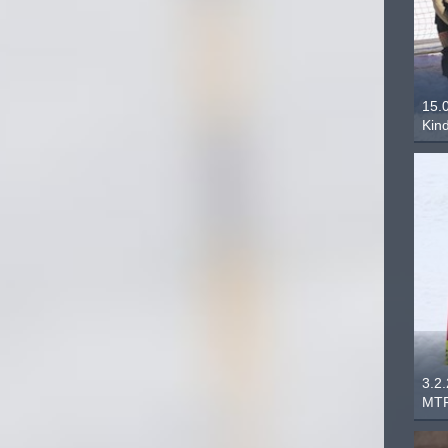
15.
Kin
3.2
MTF