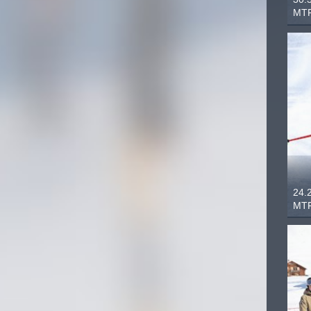
MTF
24.
MTF