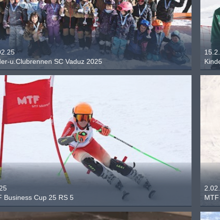
02.25
15.2
der-u.Clubrennen SC Vaduz 2025
Kind
.25
2.02
 Business Cup 25 RS 5
MTF 