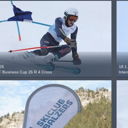
.26
18.1
 Business Cup 26 R 4 Cross
Inte