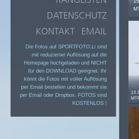
15
MT
DATENSCHUTZ
KONTAKT
EMAIL
|
Die Fotos auf SPORTFOTO.Li sind
mit reduzierter Auflösung auf die
Homepage hochgeladen und NICHT
für den DOWNLOAD geeignet. Ihr
könnt die Fotos mit voller Auflösung
per Email bestellen und bekommt sie
13.
per Email oder Dropbox. FOTOS sind
MTF
KOSTENLOS !