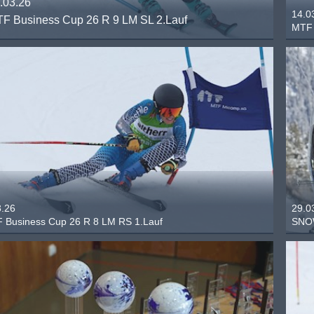
.03.26
14.0
F Business Cup 26 R 9 LM SL 2.Lauf
MTF 
3.26
29.0
 Business Cup 26 R 8 LM RS 1.Lauf
SNOW