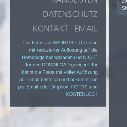
29
SN
DATENSCHUTZ
KONTAKT
EMAIL
|
Die Fotos auf SPORTFOTO.Li sind
mit reduzierter Auflösung auf die
Homepage hochgeladen und NICHT
für den DOWNLOAD geeignet. Ihr
könnt die Fotos mit voller Auflösung
per Email bestellen und bekommt sie
per Email oder Dropbox. FOTOS sind
KOSTENLOS !