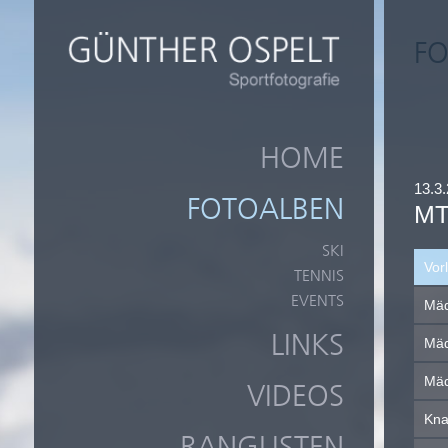
FO
HOME
13.3.
FOTOALBEN
MT
SKI
Vor
TENNIS
EVENTS
Mäd
LINKS
Mäd
Mäd
VIDEOS
Kna
RANGLISTEN