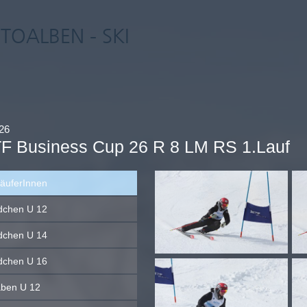
TOALBEN - SKI
26
F Business Cup 26 R 8 LM RS 1.Lauf
läuferInnen
chen U 12
chen U 14
chen U 16
ben U 12