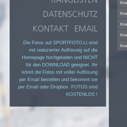
Kna
DATENSCHUTZ
Kna
Kna
KONTAKT
EMAIL
|
Kna
Die Fotos auf SPORTFOTO.Li sind
Kna
mit reduzierter Auflösung auf die
Homepage hochgeladen und NICHT
für den DOWNLOAD geeignet. Ihr
könnt die Fotos mit voller Auflösung
per Email bestellen und bekommt sie
per Email oder Dropbox. FOTOS sind
KOSTENLOS !