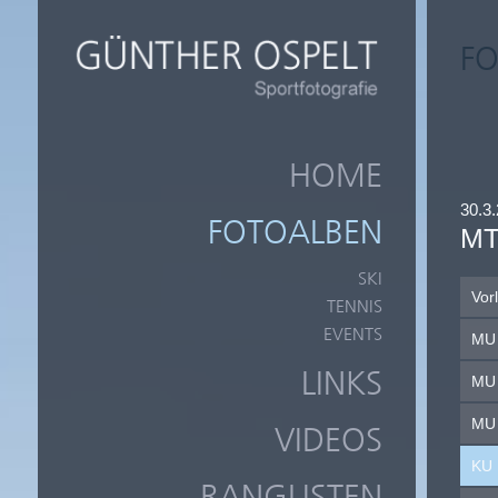
FO
HOME
30.3.
FOTOALBEN
MT
SKI
Vor
TENNIS
EVENTS
MU 
LINKS
MU 
MU 
VIDEOS
KU 
RANGLISTEN