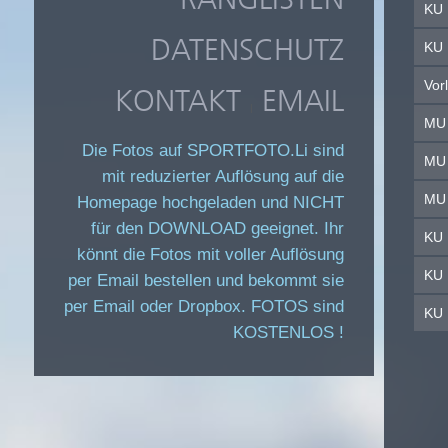
KU 
DATENSCHUTZ
KU 
Vor
KONTAKT
EMAIL
|
MU 
Die Fotos auf SPORTFOTO.Li sind
MU 
mit reduzierter Auflösung auf die
MU 
Homepage hochgeladen und NICHT
für den DOWNLOAD geeignet. Ihr
KU 
könnt die Fotos mit voller Auflösung
KU 
per Email bestellen und bekommt sie
per Email oder Dropbox. FOTOS sind
KU 
KOSTENLOS !