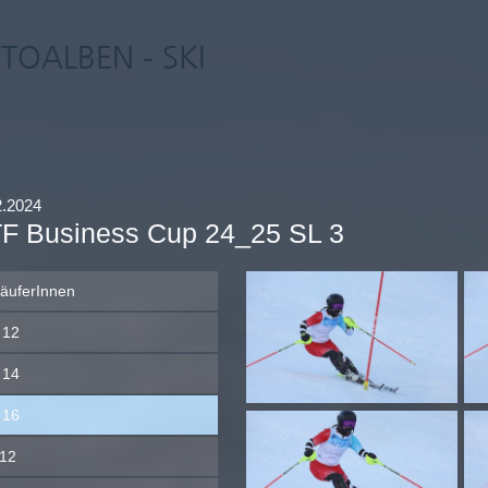
TOALBEN - SKI
2.2024
F Business Cup 24_25 SL 3
läuferInnen
 12
 14
 16
12