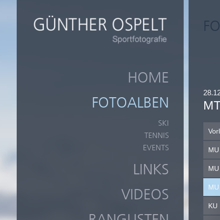
FO
HOME
28.1
FOTOALBEN
MT
SKI
Vor
TENNIS
EVENTS
MU
LINKS
MU
MU
VIDEOS
KU 
RANGLISTEN