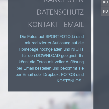
KU 
DATENSCHUTZ
KU 
KONTAKT
EMAIL
|
Die Fotos auf SPORTFOTO.Li sind
mit reduzierter Auflösung auf die
Homepage hochgeladen und NICHT
für den DOWNLOAD geeignet. Ihr
könnt die Fotos mit voller Auflösung
per Email bestellen und bekommt sie
per Email oder Dropbox. FOTOS sind
KOSTENLOS !